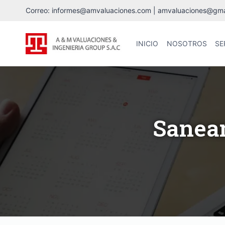
Correo: informes@amvaluaciones.com | amvaluaciones@gmail
INICIO
NOSOTROS
SE
Saneam